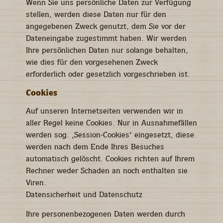
Wenn Sie uns persönliche Daten zur Verfügung
Website mitteilen,
stellen, werden diese Daten nur für den
erhöhen Sie die
angegebenen Zweck genutzt, dem Sie vor der
Wahrscheinlichkeit,
personalisierte
Dateneingabe zugestimmt haben. Wir werden
Inhalte und
Ihre persönlichen Daten nur solange behalten,
Angebote zu
wie dies für den vorgesehenen Zweck
sehen.
erforderlich oder gesetzlich vorgeschrieben ist.
Cookies
Auf unseren Internetseiten verwenden wir in
aller Regel keine Cookies. Nur in Ausnahmefällen
werden sog. ‚Session-Cookies‘ eingesetzt, diese
werden nach dem Ende Ihres Besuches
automatisch gelöscht. Cookies richten auf Ihrem
Rechner weder Schaden an noch enthalten sie
Viren.
Datensicherheit und Datenschutz
Ihre personenbezogenen Daten werden durch