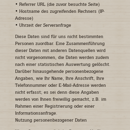
• Referrer URL (die zuvor besuchte Seite)
Damit unsere
Website
• Hostname des zugreifenden Rechners (IP-
während
Adresse)
Ihres
• Uhrzeit der Serveranfrage
Besuchs so
gut wie
Diese Daten sind für uns nicht bestimmten
möglich
funktioniert.
Personen zuordbar. Eine Zusammenführung
Wenn Sie
dieser Daten mit anderen Datenquellen wird
diese Cookies
nicht vorgenommen, die Daten werden zudem
ablehnen,
nach einer statistischen Auswertung gelöscht.
verschwinden
einige
Darüber hinausgehende personenbezogene
Funktionen
Angaben, wie Ihr Name, Ihre Anschrift, Ihre
von der
Telefonnummer oder E-Mail-Adresse werden
Website.
nicht erfasst; es sei denn diese Angaben
werden von Ihnen freiwillig gemacht, z.B. im
Rahmen einer Registrierung oder einer
Marketing
Indem Sie uns Ihre
Informationsanfrage.
Interessen und Ihr
Nutzung personenbezogener Daten
Verhalten beim
Besuch unserer