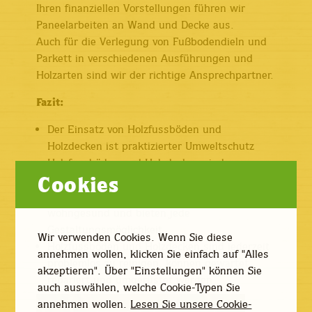
Ihren finanziellen Vorstellungen führen wir
Paneelarbeiten an Wand und Decke aus.
Auch für die Verlegung von Fußbodendieln und
Parkett in verschiedenen Ausführungen und
Holzarten sind wir der richtige Ansprechpartner.
Fazit:
Der Einsatz von Holzfussböden und
Holzdecken ist praktizierter Umweltschutz
Holzfussböden und Holzdecken sind
Cookies
wirtschaftliche Langzeitinvestitionen
Holzfussböden und Holzdecken sind wohnlich,
wohngesund und bieten jede
Gestaltungsmöglichkeit
Wir verwenden Cookies. Wenn Sie diese
Holzfussböden und Holzdecken sind jederzeit
annehmen wollen, klicken Sie einfach auf "Alles
problemlos zu reinigen, können gewartet,
akzeptieren". Über "Einstellungen" können Sie
repariert und umgerüstet werden
auch auswählen, welche Cookie-Typen Sie
annehmen wollen.
Lesen Sie unsere Cookie-