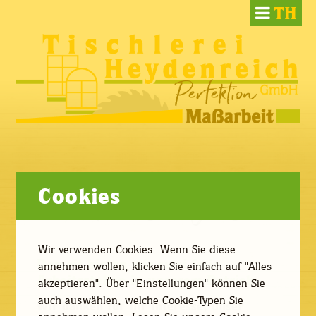
Skip
to
content
Aktuelles / Jobs
Cookies
Wir verwenden Cookies. Wenn Sie diese
Derzeit bieten wir zwei freie
annehmen wollen, klicken Sie einfach auf "Alles
Arbeitsstellen in unserem Betrieb
akzeptieren". Über "Einstellungen" können Sie
auch auswählen, welche Cookie-Typen Sie
Wir danken für Ihr Interesse, unser